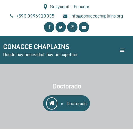
Skip
Guayaquil - Ecuador
to
content
+593 0996910335
info@conaccechaplains.org
CONACCE CHAPLAINS
Donde hay necesidad, hay un capellan
Doctorado
»
Doctorado