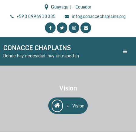
Skip
Guayaquil - Ecuador
to
content
+593 0996910335
info@conaccechaplains.org
CONACCE CHAPLAINS
Donde hay necesidad, hay un capellan
Vision
»
Vision