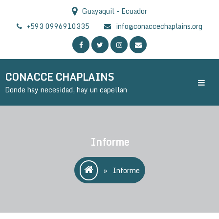
Skip
Guayaquil - Ecuador
to
content
+593 0996910335
info@conaccechaplains.org
CONACCE CHAPLAINS
Donde hay necesidad, hay un capellan
Informe
»
Informe