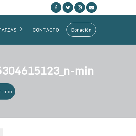
TARIAS
CONTACTO
Donación
5304615123_n-min
n-min