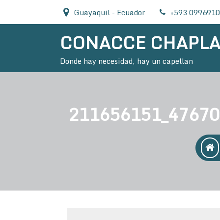
Skip
Guayaquil - Ecuador
+593 099691
to
content
CONACCE CHAPL
Donde hay necesidad, hay un capellan
211656151_47670