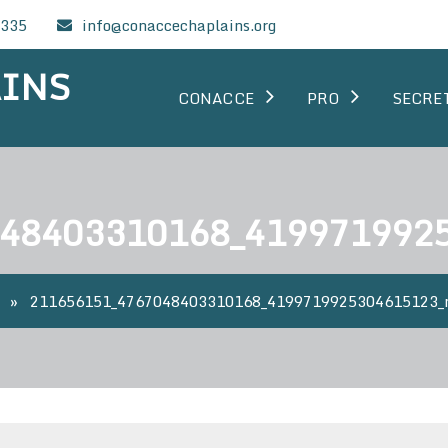
0335
info@conaccechaplains.org
AINS
CONACCE
PRO
SECRE
48403310168_419971992
»
211656151_4767048403310168_4199719925304615123_