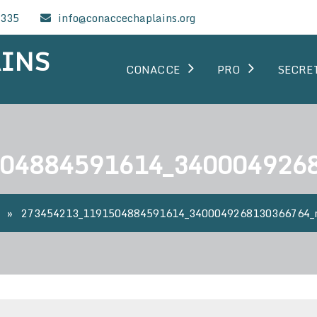
0335
info@conaccechaplains.org
AINS
CONACCE
PRO
SECRE
04884591614_340004926
»
273454213_1191504884591614_3400049268130366764_