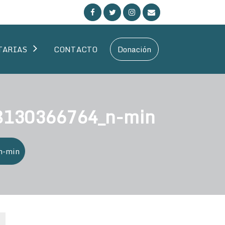
TARIAS
CONTACTO
Donación
8130366764_n-min
n-min