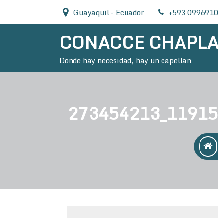
Skip
Guayaquil - Ecuador
+593 099691
to
content
CONACCE CHAPL
Donde hay necesidad, hay un capellan
273454213_11915