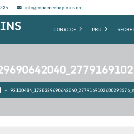
0335
info@conaccechaplains.org
AINS
CONACCE
PRO
SECRE
29690642040_2779169102
»
92100484_1728329690642040_2779169102680293376_n