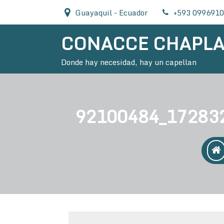
Skip
Guayaquil - Ecuador
+593 099691
to
content
CONACCE CHAPL
Donde hay necesidad, hay un capellan
92100484_17283