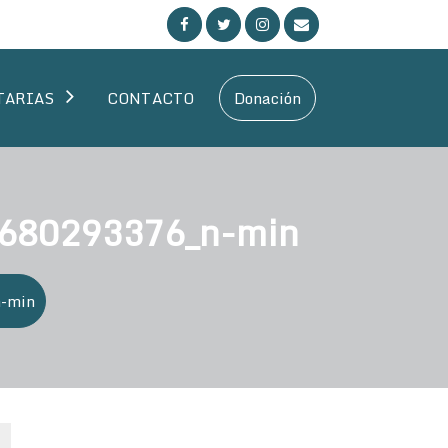
TARIAS
CONTACTO
Donación
680293376_n-min
-min